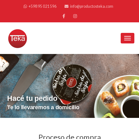
+598 95 021 596
info@productosteka.com
Toggl
Hacé tu pedido
Te lo llevaremos a domicilio
Proceso de compra